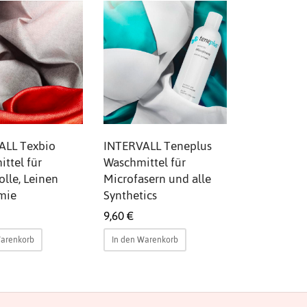
ALL Texbio
INTERVALL Teneplus
ttel für
Waschmittel für
lle, Leinen
Microfasern und alle
mie
Synthetics
9,60
€
Warenkorb
In den Warenkorb