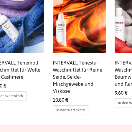
ERVALL Tenemoll
INTERVALL Tenestar
INTERV
chmittel für Wolle
Waschmittel für Reine
Waschmi
 Cashmere
Seide, Seide-
Baumwo
Mischgewebe und
und Ra
50
€
Viskose
9,60
€
den Warenkorb
10,80
€
In den 
In den Warenkorb