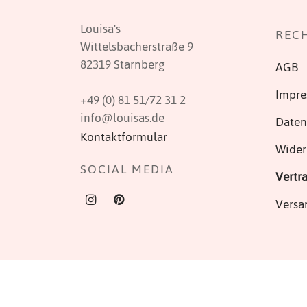
Louisa's
REC
Wittelsbacherstraße 9
82319 Starnberg
AGB
Impr
+49 (0) 81 51/72 31 2
info@louisas.de
Daten
Kontaktformular
Wider
SOCIAL MEDIA
Vertr
Versa
© 2025 Louisa's