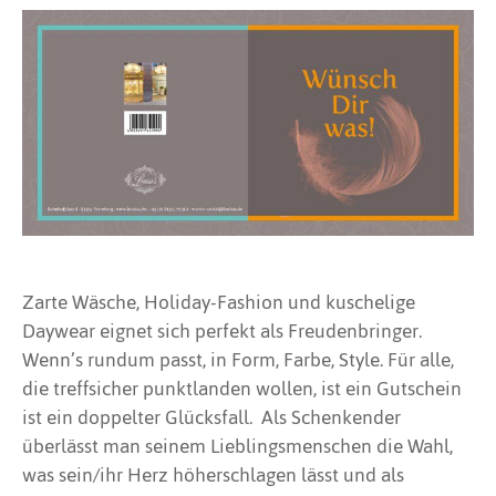
htwäsche
erie-Oberteile
tücher
genmantel
ke
ings
rspangen
s
ewear
amahosen
armshirts
M
ietti
 Jacobsen
 Benjamin
shy
atuelle
pe & Stare
oal
ty
der
hthemd
en
armshirts
ehosen
O
 Dep
vall
la
emunde
tation Positano
rcult
hepflege
en
igé
l
over & Sweats
den
S
 Eye
 & Julie
lito
esser
set
ve
ssoires
ken
en
T
bella
a
olly
amaris
teile
chen
Z
reinte
merli
Zarte Wäsche, Holiday-Fashion und kuschelige
Daywear eignet sich perfekt als Freudenbringer.
Wenn’s rundum passt, in Form, Farbe, Style. Für alle,
die treffsicher punktlanden wollen, ist ein Gutschein
ist ein doppelter Glücksfall. Als Schenkender
überlässt man seinem Lieblingsmenschen die Wahl,
was sein/ihr Herz höherschlagen lässt und als