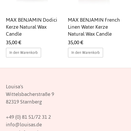
htwäsche
erie-Oberteile
tücher
genmantel
ke
ings
rspangen
s
ewear
amahosen
armshirts
M
ietti
 Jacobsen
 Benjamin
shy
atuelle
pe & Stare
oal
ty
der
hthemd
en
armshirts
ehosen
O
 Dep
vall
la
emunde
tation Positano
rcult
hepflege
MAX BENJAMIN Dodici
MAX BENJAMIN French
Kerze Natural Wax
Linen Water Kerze
en
igé
l
over & Sweats
den
S
 Eye
 & Julie
lito
esser
set
ve
Candle
Natural Wax Candle
35,00
€
35,00
€
ssoires
ken
en
T
bella
a
olly
amaris
In den Warenkorb
In den Warenkorb
teile
chen
Z
reinte
merli
Louisa's
Wittelsbacherstraße 9
82319 Starnberg
+49 (0) 81 51/72 31 2
info@louisas.de