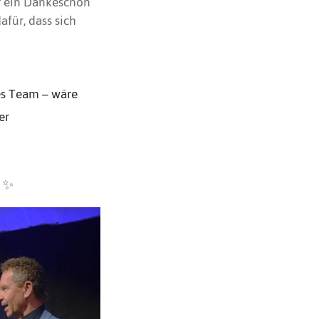
r ein Dankeschön
afür, dass sich
s Team – wäre
er
. ✨