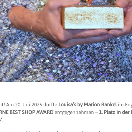
t! Am 20. Juli 2025 durfte
Louisa’s by Marion Rankel
im Eng
RNE BEST SHOP AWARD
entgegennehmen –
1. Platz in der
s“
.