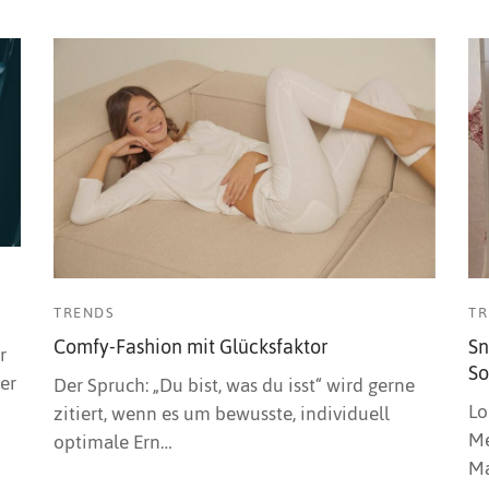
TRENDS
TR
Comfy-Fashion mit Glücksfaktor
Sn
r
So
er
Der Spruch: „Du bist, was du isst“ wird gerne
Lo
zitiert, wenn es um bewusste, individuell
Me
optimale Ern…
Ma