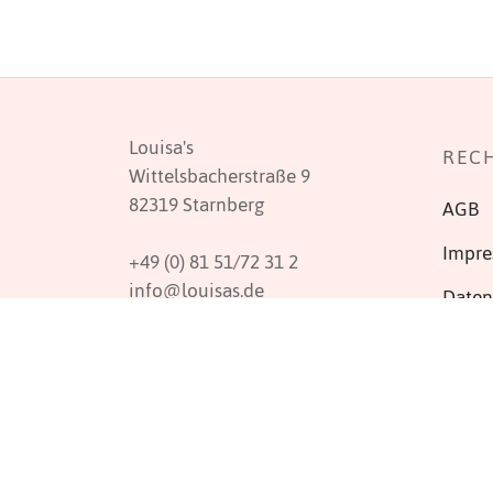
Louisa's
REC
Wittelsbacherstraße 9
82319 Starnberg
AGB
Impr
+49 (0) 81 51/72 31 2
info@louisas.de
Daten
Kontaktformular
Wider
SOCIAL MEDIA
Vertr
Versa