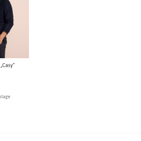
„Casy“
ktage