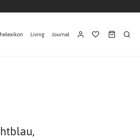
helexikon
Living
Journal
htblau,