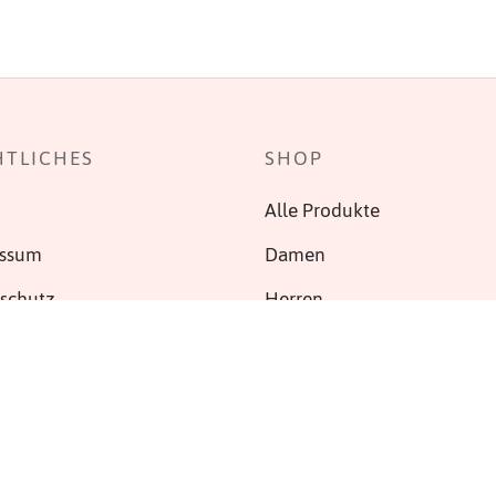
HTLICHES
SHOP
Alle Produkte
essum
Damen
schutz
Herren
ruf
ag widerrufen
nd & Zahlung