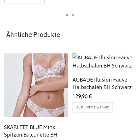
Produkt
weist
weist
mehrere
mehrere
Varianten
Varianten
auf.
Ähnliche Produkte
auf.
Die
Die
Optionen
Optionen
können
können
auf
auf
der
ite
der
Produktsei
AUBADE Illusion Fauve
Produktseite
gewählt
Halbschalen BH Schwarz
gewählt
werden
129,90
€
werden
Dieses
Ausführung wählen
Produkt
weist
SKARLETT BLUE Minx
mehrere
Spitzen Balconette BH
Varianten