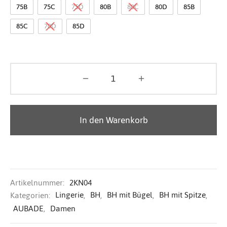
75B
75C
75D
80B
80C
80D
85B
85C
70D
85D
In den Warenkorb
Artikelnummer:
2KN04
Kategorien:
Lingerie
,
BH
,
BH mit Bügel
,
BH mit Spitze
,
AUBADE
,
Damen