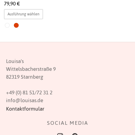
79,90
€
auf.
Dieses
Die
Ausführung wählen
Produkt
Optionen
weist
können
mehrere
auf
Varianten
der
auf.
Produktsei
Die
gewählt
Louisa's
Optionen
werden
Wittelsbacherstraße 9
können
82319 Starnberg
auf
der
+49 (0) 81 51/72 31 2
Produktseite
info@louisas.de
gewählt
Kontaktformular
werden
SOCIAL MEDIA