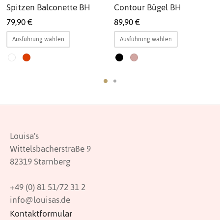
Spitzen Balconette BH
Contour Bügel BH
79,90
€
89,90
€
Dieses
Dieses
Ausführung wählen
Ausführung wählen
Produkt
Produkt
weist
weist
mehrere
mehrere
Varianten
Varianten
auf.
auf.
Die
Die
Optionen
Optionen
Louisa's
können
können
Wittelsbacherstraße 9
auf
auf
82319 Starnberg
der
der
ite
Produktseite
Produktsei
+49 (0) 81 51/72 31 2
gewählt
gewählt
info@louisas.de
werden
werden
Kontaktformular