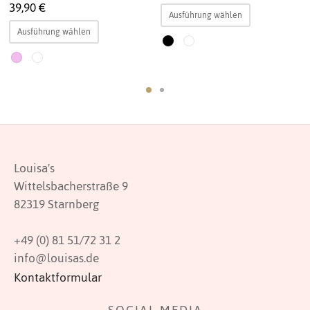
39,90
€
Dieses
Ausführung wählen
Dieses
Produkt
Ausführung wählen
Produkt
weist
weist
mehrere
mehrere
Varianten
Varianten
auf.
auf.
Die
Die
Optionen
Optionen
können
Louisa's
können
auf
Wittelsbacherstraße 9
auf
der
82319 Starnberg
der
Produktsei
Produktseite
gewählt
+49 (0) 81 51/72 31 2
gewählt
werden
info@louisas.de
werden
Kontaktformular