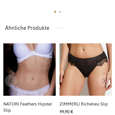
Die
können
Optionen
auf
können
der
auf
ite
Produktsei
Ähnliche Produkte
der
gewählt
Produktseite
werden
gewählt
werden
NATORI Feathers Hipster
ZIMMERLI Richelieu Slip
Slip
99,90
€