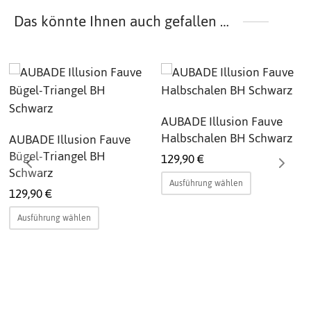
Das könnte Ihnen auch gefallen …
AUBADE Illusion Fauve
Halbschalen BH Schwarz
AUBADE Illusion Fauve
Bügel-Triangel BH
129,90
€
Schwarz
Dieses
Ausführung wählen
129,90
€
Produkt
Dieses
weist
Ausführung wählen
Produkt
mehrere
weist
Varianten
mehrere
auf.
Varianten
Die
auf.
Optionen