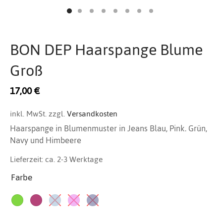
htwäsche
erie-Oberteile
tücher
genmantel
ke
ings
rspangen
s
ewear
amahosen
armshirts
M
ietti
 Jacobsen
 Benjamin
shy
atuelle
pe & Stare
oal
ty
der
hthemd
en
armshirts
ehosen
O
 Dep
vall
la
emunde
tation Positano
rcult
hepflege
BON DEP Haarspange Blume
en
igé
l
over & Sweats
den
S
 Eye
 & Julie
lito
esser
set
ve
Groß
ssoires
ken
en
T
bella
a
olly
amaris
17,00
€
teile
chen
Z
reinte
merli
inkl. MwSt.
zzgl.
Versandkosten
Haarspange in Blumenmuster in Jeans Blau, Pink. Grün,
Navy und Himbeere
Lieferzeit:
ca. 2-3 Werktage
Farbe