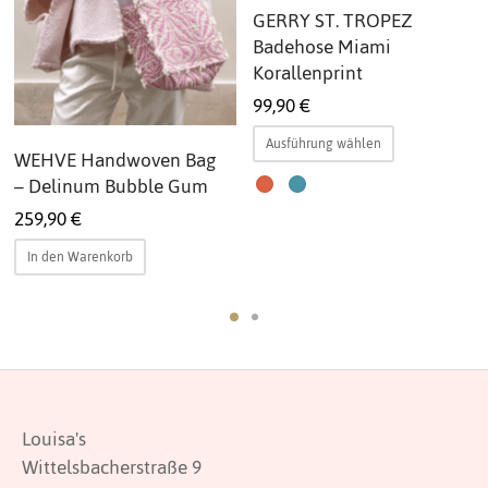
GERRY ST. TROPEZ
Badehose Miami
Korallenprint
99,90
€
Dieses
Ausführung wählen
WEHVE Handwoven Bag
Produkt
– Delinum Bubble Gum
weist
mehrere
259,90
€
Varianten
In den Warenkorb
auf.
Die
Optionen
können
auf
der
Louisa's
ite
Produktsei
Wittelsbacherstraße 9
gewählt