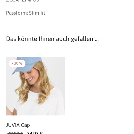
Passform
:
Slim fit
Das könnte Ihnen auch gefallen …
-
30
%
JUVIA Cap
Ursprünglicher
Aktueller
49,90
€
34,93
€