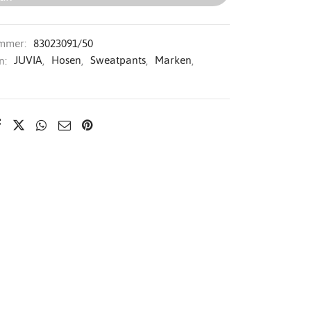
ummer:
83023091/50
n:
JUVIA
,
Hosen
,
Sweatpants
,
Marken
,