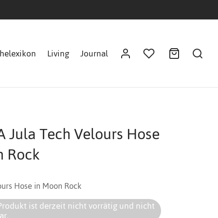
helexikon
Living
Journal
A Jula Tech Velours Hose
 Rock
ours Hose in Moon Rock
Produkt ist derzeit nicht vorrätig und nicht
ar.