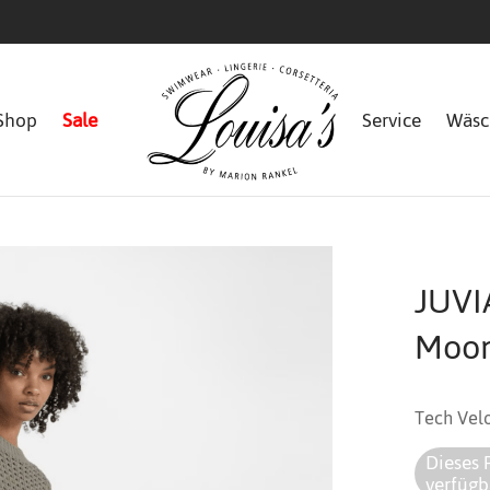
Shop
Sale
Service
Wäsc
JUVI
Moon
Tech Vel
Dieses 
verfügb