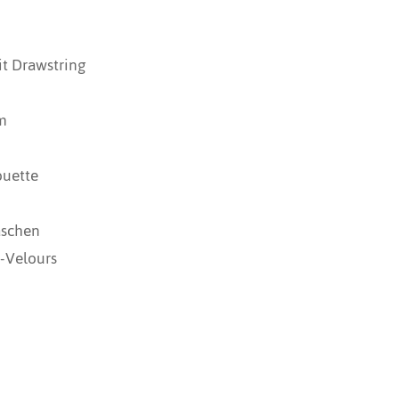
it Drawstring
m
ouette
taschen
-Velours