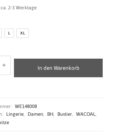
:
ca. 2-3 Werktage
L
XL
In den Warenkorb
ummer:
WE148008
n:
Lingerie
,
Damen
,
BH
,
Bustier
,
WACOAL
,
pitze