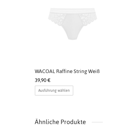
WACOAL Raffine String Weiß
39,90
€
Dieses
Ausführung wählen
Produkt
weist
mehrere
Varianten
Ähnliche Produkte
auf.