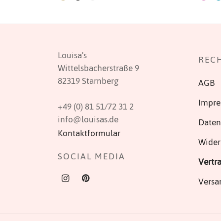
mehrere
Varianten
auf.
Die
Louisa's
REC
Optionen
Wittelsbacherstraße 9
können
82319 Starnberg
AGB
auf
der
Impr
+49 (0) 81 51/72 31 2
Produktseite
info@louisas.de
Daten
gewählt
Kontaktformular
werden
Wider
SOCIAL MEDIA
Vertr
Versa