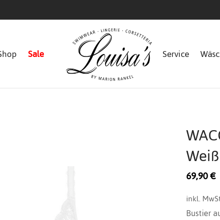
Shop
Sale
Service
Wäsc
WACO
Weiß
69,90
€
inkl. MwSt
Bustier a