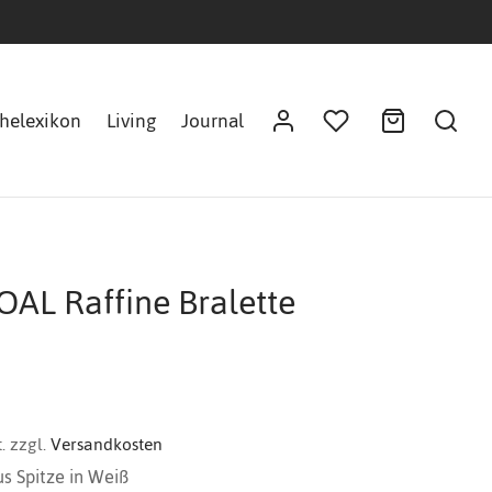
helexikon
Living
Journal
AL Raffine Bralette
.
zzgl.
Versandkosten
us Spitze in Weiß