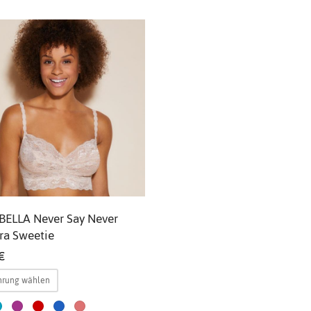
ELLA Never Say Never
Bra Sweetie
€
Dieses
hrung wählen
Produkt
weist