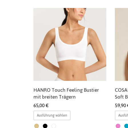
Die
Optionen
können
auf
der
Produktseite
gewählt
werden
HANRO Touch Feeling Bustier
COSAB
mit breiten Trägern
Soft 
65,00
€
59,90
Dieses
Ausführung wählen
Ausfü
Produkt
weist