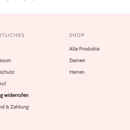
mehrere
Varianten
auf.
Die
HTLICHES
SHOP
Optionen
können
Alle Produkte
auf
der
essum
Damen
Produktseite
schutz
Herren
gewählt
werden
ruf
ag widerrufen
nd & Zahlung